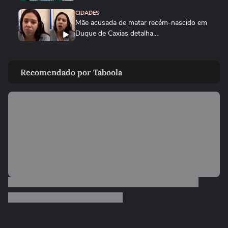
CIDADES
Mãe acusada de matar recém-nascido em
Duque de Caxias detalha...
NOTÍCIAS
Pai de gari que morreu após ser
Recomendado por Taboola
atropelado por motorista...
POLÍCIA
Mulher é acusada nas redes sociais de
tentar sequestrar criança...
POLÍCIA
PF põe fogo em mais de 4 toneladas de
drogas apreendidas no Pará; veja
POLÍCIA
Médica é presa em flagrante após furtar
produtos de supermercado...
01:22
CIDADES
MP-PR denuncia homem que chutou