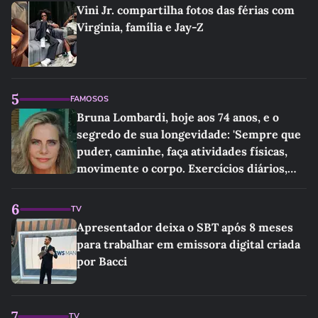
Vini Jr. compartilha fotos das férias com
Virginia, família e Jay-Z
5
FAMOSOS
Bruna Lombardi, hoje aos 74 anos, e o
segredo de sua longevidade: 'Sempre que
puder, caminhe, faça atividades físicas,
movimente o corpo. Exercícios diários,
mesmo pequenos, são libertadores'
6
TV
Apresentador deixa o SBT após 8 meses
para trabalhar em emissora digital criada
por Bacci
7
TV