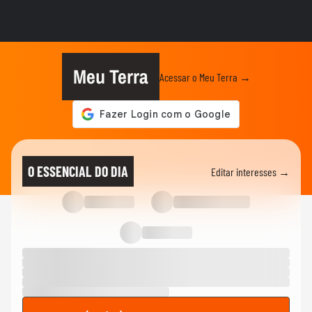
rosto de filha de 3 anos por tortura
NOTÍCIAS
Mulher com filhos autistas denuncia ter
sido impedida de deixar...
Meu Terra
Acessar o Meu Terra →
POLÍCIA
Traficantes pintam maritacas como
papagaios para vendê-las mais...
NOTÍCIAS
Presos por sequestro de empresário em
O ESSENCIAL DO DIA
Editar interesses →
Carapicuíba (SP) se gravaram...
NOTÍCIAS
Vídeo mostra sargento carregando corpo
da esposa capitã da PM...