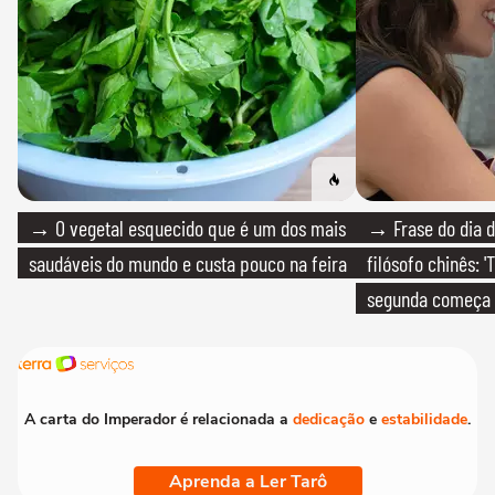
→ O vegetal esquecido que é um dos mais
→ Frase do dia d
saudáveis do mundo e custa pouco na feira
filósofo chinês: 
segunda começa
que só temos um
A carta do Imperador é relacionada a
dedicação
e
estabilidade
.
Aprenda a Ler Tarô