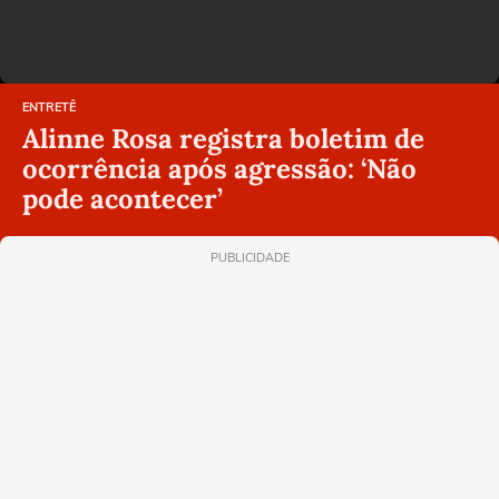
ENTRETÊ
Alinne Rosa registra boletim de
ocorrência após agressão: ‘Não
pode acontecer’
PUBLICIDADE