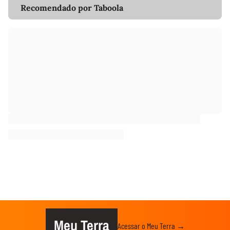
Recomendado por Taboola
Meu Terra
Acessar o Meu Terra →