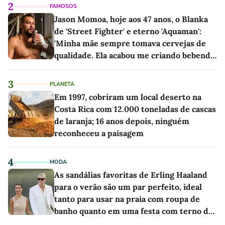
2
FAMOSOS
Jason Momoa, hoje aos 47 anos, o Blanka
de 'Street Fighter' e eterno 'Aquaman':
'Minha mãe sempre tomava cervejas de
qualidade. Ela acabou me criando bebendo
as melhores'
3
PLANETA
Em 1997, cobriram um local deserto na
Costa Rica com 12.000 toneladas de cascas
de laranja; 16 anos depois, ninguém
reconheceu a paisagem
4
MODA
As sandálias favoritas de Erling Haaland
para o verão são um par perfeito, ideal
tanto para usar na praia com roupa de
banho quanto em uma festa com terno de
linho