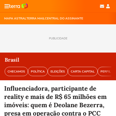
MAPA ASTRAL
TERRA MAIL
CENTRAL DO ASSINANTE
PUBLICIDADE
Brasil
CHECAMOS
POLÍTICA
ELEIÇÕES
CARTA CAPITAL
PERFIL BR
Influenciadora, participante de
reality e mais de R$ 65 milhões em
imóveis: quem é Deolane Bezerra,
presa em operação contra o PCC