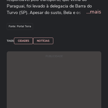
Paraguai, foi levado à delegacia de Barra do
...mais
Turvo (SP). Apesar do susto, Bela e os outros
passageiros foram liberados depois de prestarem
esclarecimentos. Reprodução/Instagram/belamo
Fonte: Portal Terra
danez
TAGS
CIDADES
NOTÍCIAS
PUBLICIDADE