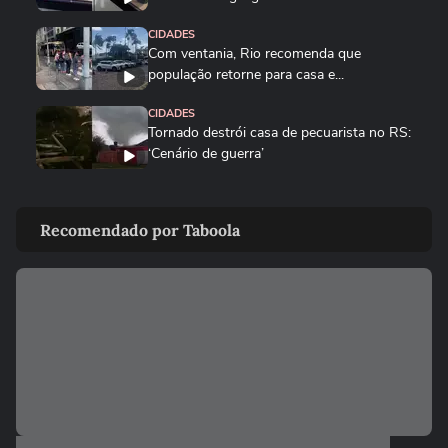
CIDADES
Com ventania, Rio recomenda que
população retorne para casa e...
CIDADES
Tornado destrói casa de pecuarista no RS:
‘Cenário de guerra’
CIDADES
Corredora diz que tomou rasteira de dois
Recomendado por Taboola
homens em parque de São...
BRASIL
Motorista de ônibus é retirado à força de
veículo por policiais...
CIDADES
Motorista de ônibus é retirado à força de
veículo por policiais...
BRASIL