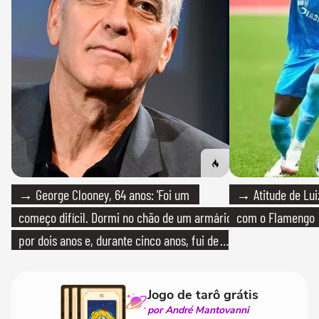
→ George Clooney, 64 anos: 'Foi um
→ Atitude de Luiz
começo difícil. Dormi no chão de um armário
com o Flamengo
por dois anos e, durante cinco anos, fui de
bicicleta aos testes de elenco'
Jogo de tarô grátis
por André Mantovanni