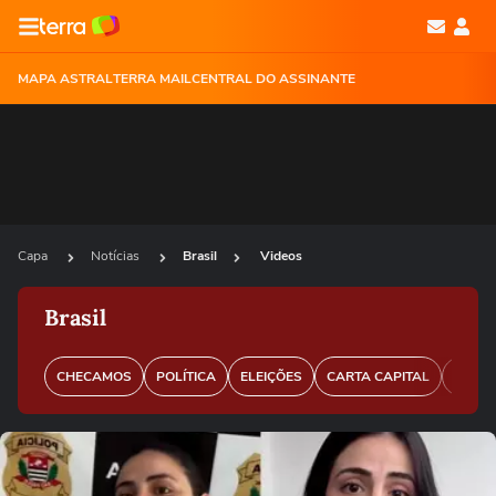
MAPA ASTRAL
TERRA MAIL
CENTRAL DO ASSINANTE
Capa
Notícias
Brasil
Videos
Brasil
CHECAMOS
POLÍTICA
ELEIÇÕES
CARTA CAPITAL
PERFI
Ops!