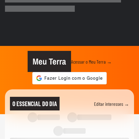
Defesa Civil do RJ atualiza alerta para
vendavais em meio à...
CIDADES
Sessão da Câmara é interrompida após
briga entre vereadores no...
BRASIL
Foguete da SpaceX atinge a Lua e abre
cratera de quase 20 metros...
Meu Terra
Acessar o Meu Terra →
BRASIL
Lula diz que liberdade de expressão 'tem
limite' ao sancionar lei...
BRASIL
"É um milagre": Com 2% de chance de
O ESSENCIAL DO DIA
Editar interesses →
engravidar, mulher se emociona...
BRASIL
Vídeo mostra o momento da prisão de pai
e madrasta suspeitos de...