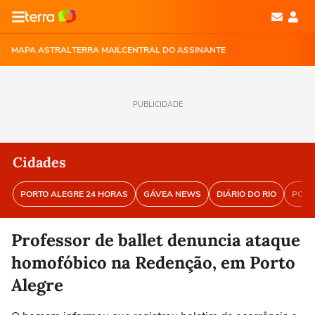
MAPA ASTRAL
TERRA MAIL
CENTRAL DO ASSINANTE
PUBLICIDADE
Cidades
PORTO ALEGRE 24 HORAS
GÁVEA NEWS
DIÁRIO DO RIO
PORT
Professor de ballet denuncia ataque
homofóbico na Redenção, em Porto
Alegre