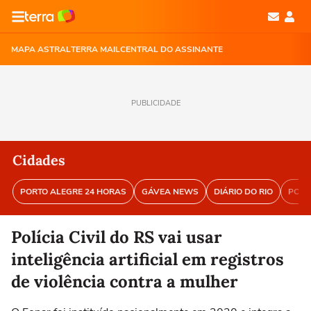
MAPA ASTRAL
TERRA MAIL
CENTRAL DO ASSINANTE
PUBLICIDADE
Cidades
PORTO ALEGRE 24 HORAS
GÁVEA NEWS
DIÁRIO DO RIO
PORT
Polícia Civil do RS vai usar
inteligência artificial em registros
de violência contra a mulher