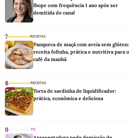
Ibope com frequência 1 ano após ser
demitida do canal
7
RECEITAS
Panqueca de maçã com aveia sem glúten:
receita fofinha, prática e nutritiva para o
café da manhã
8
RECEITAS
Torta de sardinha de liquidificador:
prática, econômica e deliciosa
9
TV
Apresentadora pede demissão de