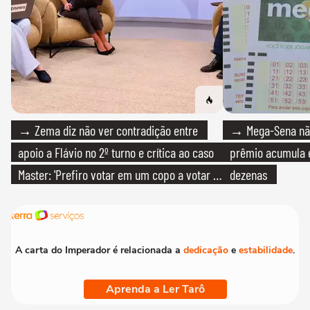
→ Zema diz não ver contradição entre
→ Mega-Sena não
apoio a Flávio no 2º turno e crítica ao caso
prêmio acumula e
Master: 'Prefiro votar em um copo a votar no
dezenas
PT'
A carta do Imperador é relacionada a
dedicação
e
estabilidade
.
Aprenda a Ler Tarô