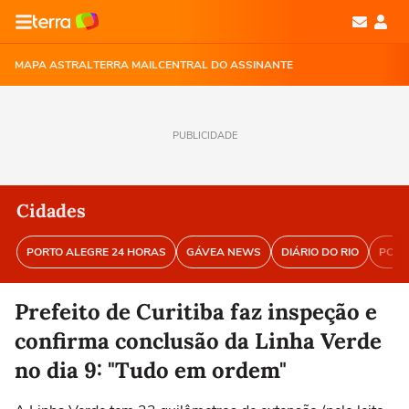
MAPA ASTRAL
TERRA MAIL
CENTRAL DO ASSINANTE
PUBLICIDADE
Cidades
PORTO ALEGRE 24 HORAS
GÁVEA NEWS
DIÁRIO DO RIO
PORT
Prefeito de Curitiba faz inspeção e
confirma conclusão da Linha Verde
no dia 9: "Tudo em ordem"