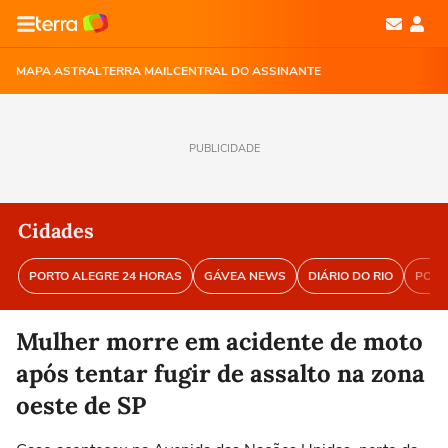
MAPA ASTRAL
TERRA MAIL
CENTRAL DO ASSINANTE
PUBLICIDADE
Cidades
PORTO ALEGRE 24 HORAS
GÁVEA NEWS
DIÁRIO DO RIO
PORT
Mulher morre em acidente de moto
após tentar fugir de assalto na zona
oeste de SP