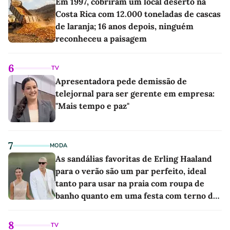
Em 1997, cobriram um local deserto na
Costa Rica com 12.000 toneladas de cascas
de laranja; 16 anos depois, ninguém
reconheceu a paisagem
6
TV
Apresentadora pede demissão de
telejornal para ser gerente em empresa:
"Mais tempo e paz"
7
MODA
As sandálias favoritas de Erling Haaland
para o verão são um par perfeito, ideal
tanto para usar na praia com roupa de
banho quanto em uma festa com terno de
linho
8
TV