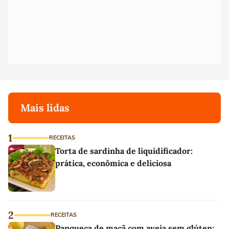
Mais lidas
1
RECEITAS
Torta de sardinha de liquidificador:
prática, econômica e deliciosa
2
RECEITAS
Panqueca de maçã com aveia sem glúten: