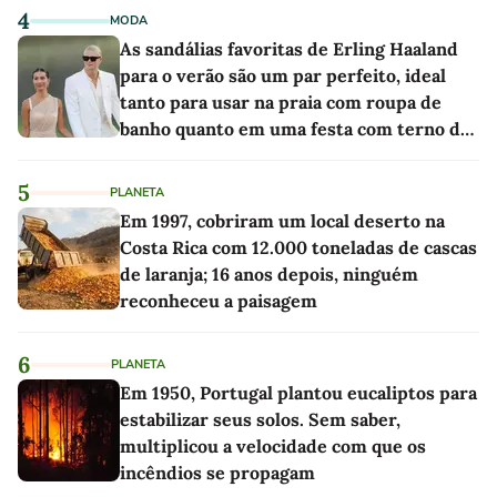
4
MODA
As sandálias favoritas de Erling Haaland
para o verão são um par perfeito, ideal
tanto para usar na praia com roupa de
banho quanto em uma festa com terno de
linho
5
PLANETA
Em 1997, cobriram um local deserto na
Costa Rica com 12.000 toneladas de cascas
de laranja; 16 anos depois, ninguém
reconheceu a paisagem
6
PLANETA
Em 1950, Portugal plantou eucaliptos para
estabilizar seus solos. Sem saber,
multiplicou a velocidade com que os
incêndios se propagam