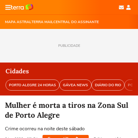
MAPA ASTRAL
TERRA MAIL
CENTRAL DO ASSINANTE
PUBLICIDADE
Cidades
PORTO ALEGRE 24 HORAS
GÁVEA NEWS
DIÁRIO DO RIO
PORT
Mulher é morta a tiros na Zona Sul
de Porto Alegre
Crime ocorreu na noite deste sábado