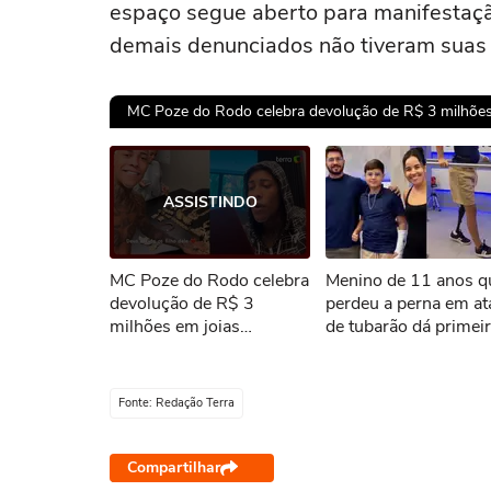
espaço segue aberto para manifestaçã
demais denunciados não tiveram suas 
MC Poze do Rodo celebra devolução de R$ 3 milhões 
Ops!
ASSISTINDO
Não foi pos
MC Poze do Rodo celebra
Menino de 11 anos q
Tent
devolução de R$ 3
perdeu a perna em a
milhões em joias
de tubarão dá primei
apreendidas: 'O que é
passos com nova pró
meu, é meu'
Fonte: Redação Terra
Compartilhar