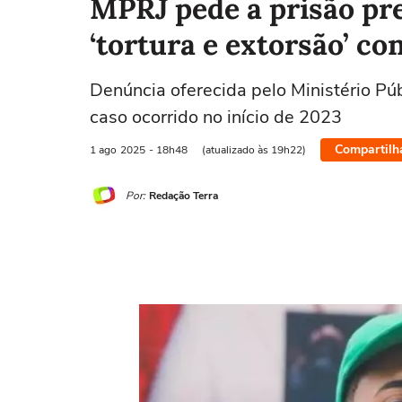
MPRJ pede a prisão pr
‘tortura e extorsão’ c
Denúncia oferecida pelo Ministério P
caso ocorrido no início de 2023
Compartilh
1 ago
2025
- 18h48
(atualizado às 19h22)
Por:
Redação Terra