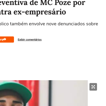
eventiva de MC Poze por
ontra ex-empresário
úblico também envolve nove denunciados sobre
ar
Exibir comentários