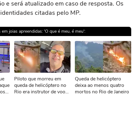
o e será atualizado em caso de resposta. Os
identidades citadas pelo MP.
em joias apreendidas: 'O que é meu, é meu':
sível reproduzir o vídeo
ue
Piloto que morreu em
Queda de helicóptero
ar novamente
taque
queda de helicóptero no
deixa ao menos quatro
ros
Rio era instrutor de voo
mortos no Rio de Janeiro
tese
fez post cantando louvor
antes de acidente