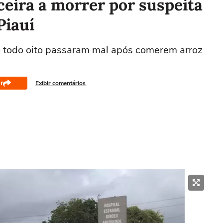
ceira a morrer por suspeita
Piauí
o todo oito passaram mal após comerem arroz
r
Exibir comentários