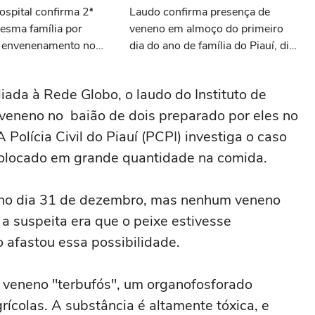
ospital confirma 2ª
Laudo confirma presença de
esma família por
veneno em almoço do primeiro
e envenenamento no
dia do ano de família do Piauí, diz
TV
iliada à Rede Globo, o laudo do Instituto de
 veneno no baião de dois preparado por eles no
 Polícia Civil do Piauí (PCPI) investiga o caso
 colocado em grande quantidade na comida.
 no dia 31 de dezembro, mas nenhum veneno
 a suspeita era que o peixe estivesse
 afastou essa possibilidade.
o veneno "terbufós", um organofosforado
rícolas. A substância é altamente tóxica, e