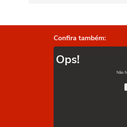
Confira também:
Ops!
Não f