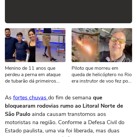
Menino de 11 anos que
Piloto que morreu em
perdeu a perna em ataque
queda de helicóptero no Rio
de tubarão dá primeiros
era instrutor de voo fez post
passos com nova prótese
cantando louvor antes de
acidente
As
fortes chuvas
do fim de semana
que
bloquearam rodovias rumo ao Litoral Norte de
São Paulo
ainda causam transtornos aos
motoristas na região. Conforme a Defesa Civil do
Estado paulista, uma via foi liberada, mas duas