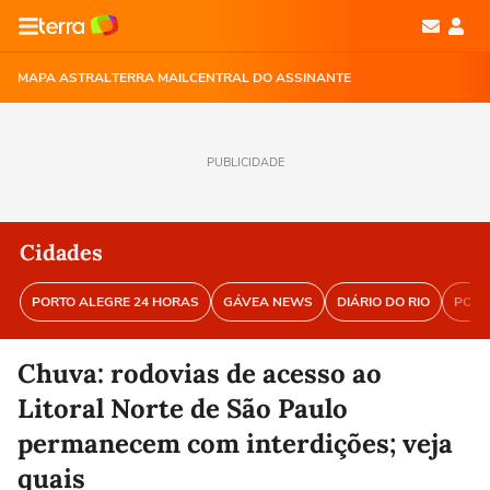
MAPA ASTRAL
TERRA MAIL
CENTRAL DO ASSINANTE
PUBLICIDADE
Cidades
PORTO ALEGRE 24 HORAS
GÁVEA NEWS
DIÁRIO DO RIO
PORT
Chuva: rodovias de acesso ao
Litoral Norte de São Paulo
permanecem com interdições; veja
quais