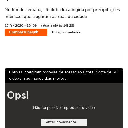
No fim de semana, Ubatuba foi atingida por precipitações
intensas, que alagaram as ruas da cidade
23 fev
2026
- 10h09
(atualizado às 14h29)
Compartilhar
Exibir comentários
Chuvas interditam rodovias de acesso ao Litoral Norte de SP
e deixam ao menos dois mortos:
Ops!
Não foi possível reproduzir o vídeo
Tentar novamente