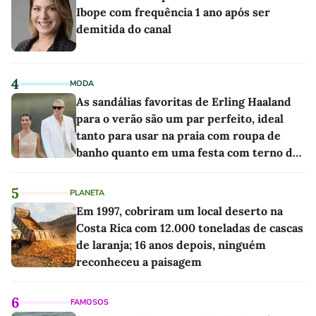
Ibope com frequência 1 ano após ser
demitida do canal
4
MODA
As sandálias favoritas de Erling Haaland
para o verão são um par perfeito, ideal
tanto para usar na praia com roupa de
banho quanto em uma festa com terno de
linho
5
PLANETA
Em 1997, cobriram um local deserto na
Costa Rica com 12.000 toneladas de cascas
de laranja; 16 anos depois, ninguém
reconheceu a paisagem
6
FAMOSOS