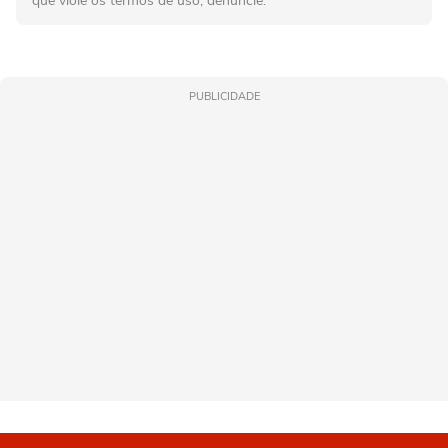
que viole os termos de uso, denuncie.
PUBLICIDADE