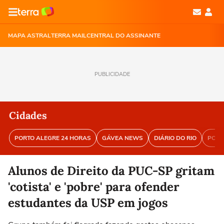
MAPA ASTRAL
TERRA MAIL
CENTRAL DO ASSINANTE
PUBLICIDADE
Cidades
PORTO ALEGRE 24 HORAS
GÁVEA NEWS
DIÁRIO DO RIO
PORT
Alunos de Direito da PUC-SP gritam
'cotista' e 'pobre' para ofender
estudantes da USP em jogos