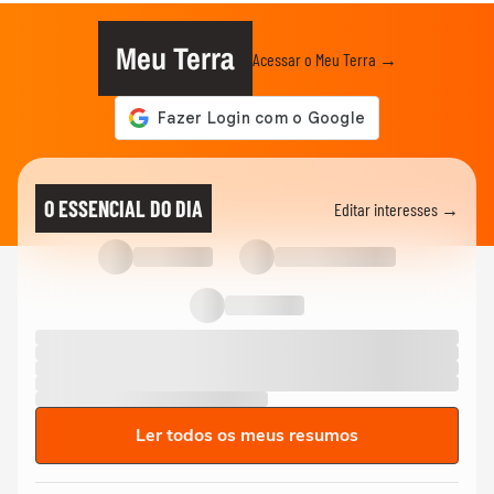
Meu Terra
Acessar o Meu Terra →
O ESSENCIAL DO DIA
Editar interesses →
Ler todos os meus resumos