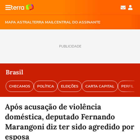
MAPA ASTRAL
TERRA MAIL
CENTRAL DO ASSINANTE
PUBLICIDADE
Brasil
CHECAMOS
POLÍTICA
ELEIÇÕES
CARTA CAPITAL
PERFIL BR
Após acusação de violência
doméstica, deputado Fernando
Marangoni diz ter sido agredido por
esposa