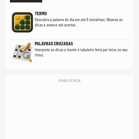
TERMO
Descubra a palavra do dia em até 6 tentativas. Observe as
dicas e avance até acertar.
PALAVRAS CRUZADAS
Interprete as dicas e monte o tabuleiro letra por letra, no seu
ritmo.
PUBLICIDADE