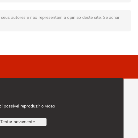
seus autores e não representam a opinião deste site. Se achar
oi possível reproduzir o vídeo
Tentar novamente