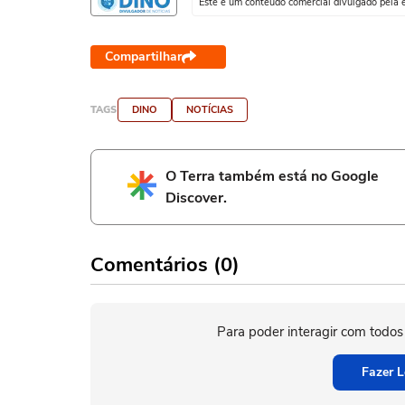
Este é um conteúdo comercial divulgado pela 
Compartilhar
TAGS
DINO
NOTÍCIAS
O Terra também está no Google
Discover.
Comentários (0)
Para poder interagir com todos
Fazer L