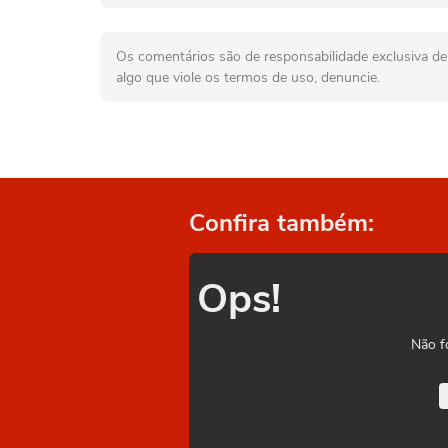
Os comentários são de responsabilidade exclusiva de 
algo que viole os termos de uso, denuncie.
Confira também:
Ops!
Não f