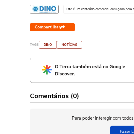
Este é um conteúdo comercial divulgado pela 
Compartilhar
TAGS
DINO
NOTÍCIAS
O Terra também está no Google
Discover.
Comentários (0)
Para poder interagir com todos
Fazer L