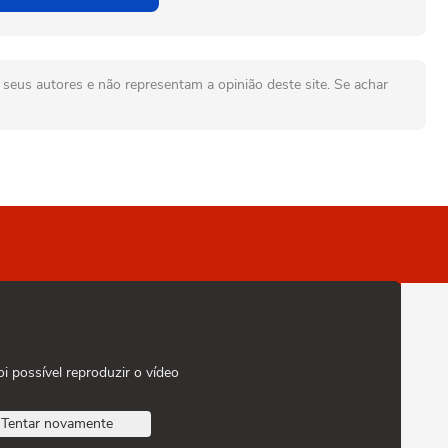
seus autores e não representam a opinião deste site. Se achar
oi possível reproduzir o vídeo
Tentar novamente