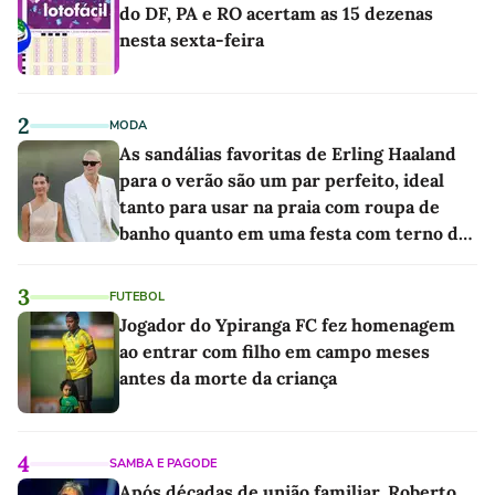
do DF, PA e RO acertam as 15 dezenas
nesta sexta-feira
2
MODA
As sandálias favoritas de Erling Haaland
para o verão são um par perfeito, ideal
tanto para usar na praia com roupa de
banho quanto em uma festa com terno de
linho
3
FUTEBOL
Jogador do Ypiranga FC fez homenagem
ao entrar com filho em campo meses
antes da morte da criança
4
SAMBA E PAGODE
Após décadas de união familiar, Roberto