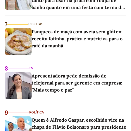
tanto para usar na praia com roupa de
banho quanto em uma festa com terno de
linho
7
RECEITAS
Panqueca de maçã com aveia sem glúten:
receita fofinha, prática e nutritiva para o
café da manhã
8
TV
Apresentadora pede demissão de
telejornal para ser gerente em empresa:
"Mais tempo e paz"
9
POLÍTICA
Quem é Alfredo Gaspar, escolhido vice na
chapa de Flávio Bolsonaro para presidente