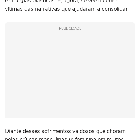
e cirurgias plásticas. E, agora, se veem como
vítimas das narrativas que ajudaram a consolidar.
PUBLICIDADE
Diante desses sofrimentos vaidosos que choram
pelas críticas masculinas (e feminina em muitos