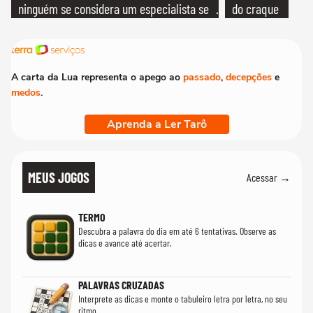
ninguém se considera um especialista se
do craque
realmente conhece seu trabalho"
A carta da Lua representa o apego ao
passado
,
decepções
e
medos
.
Aprenda a Ler Tarô
MEUS JOGOS
Acessar →
TERMO
Descubra a palavra do dia em até 6 tentativas. Observe as
dicas e avance até acertar.
PALAVRAS CRUZADAS
Interprete as dicas e monte o tabuleiro letra por letra, no seu
ritmo.