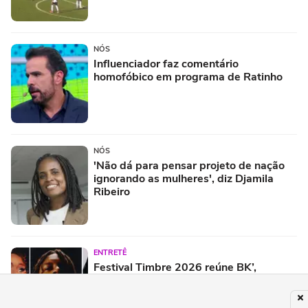
NÓS
Influenciador faz comentário
homofóbico em programa de Ratinho
NÓS
'Não dá para pensar projeto de nação
ignorando as mulheres', diz Djamila
Ribeiro
ENTRETÊ
Festival Timbre 2026 reúne BK’,
AJULLIACOSTA e NandaTsunami em
encontro de diferentes gerações do rap
brasileiro