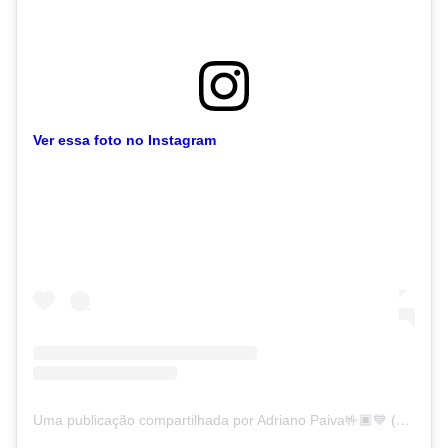
Ver essa foto no Instagram
Uma publicação compartilhada por Adriano Paiva🤟🏿💙 (@drikozito)