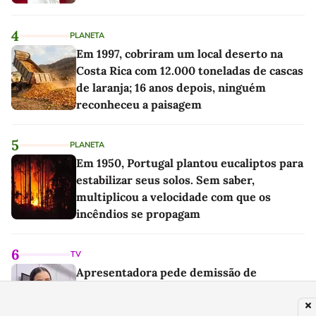
4
PLANETA
Em 1997, cobriram um local deserto na
Costa Rica com 12.000 toneladas de cascas
de laranja; 16 anos depois, ninguém
reconheceu a paisagem
5
PLANETA
Em 1950, Portugal plantou eucaliptos para
estabilizar seus solos. Sem saber,
multiplicou a velocidade com que os
incêndios se propagam
6
TV
Apresentadora pede demissão de
telejornal para ser gerente em empresa:
"Mais tempo e paz"