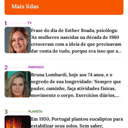
Mais lidas
1
TV
Frase do dia de Esther Boada, psicóloga:
'As mulheres nascidas na década de 1960
cresceram com a ideia de que precisavam
dar conta de tudo, porque era isso que a
sociedade exigia'
2
FAMOSOS
Bruna Lombardi, hoje aos 74 anos, e o
segredo de sua longevidade: 'Sempre que
puder, caminhe, faça atividades físicas,
movimente o corpo. Exercícios diários,
mesmo pequenos, são libertadores'
3
PLANETA
Em 1950, Portugal plantou eucaliptos para
estabilizar seus solos. Sem saber,