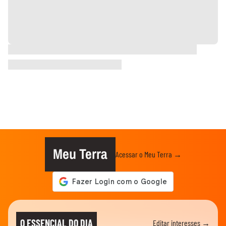
Meu Terra
Acessar o Meu Terra →
O ESSENCIAL DO DIA
Editar interesses →