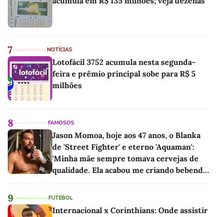
acumula em R$ 135 milhões; veja dezenas
7
NOTÍCIAS
Lotofácil 3752 acumula nesta segunda-
feira e prêmio principal sobe para R$ 5
milhões
8
FAMOSOS
Jason Momoa, hoje aos 47 anos, o Blanka
de 'Street Fighter' e eterno 'Aquaman':
'Minha mãe sempre tomava cervejas de
qualidade. Ela acabou me criando bebendo
as melhores'
9
FUTEBOL
Internacional x Corinthians: Onde assistir