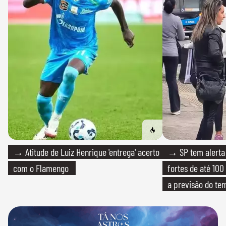
→ Atitude de Luiz Henrique 'entrega' acerto
→ SP tem alerta 
com o Flamengo
fortes de até 100
a previsão do te