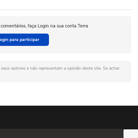
 comentários, faça Login na sua conta Terra
ogin para participar
seus autores e não representam a opinião deste site. Se achar