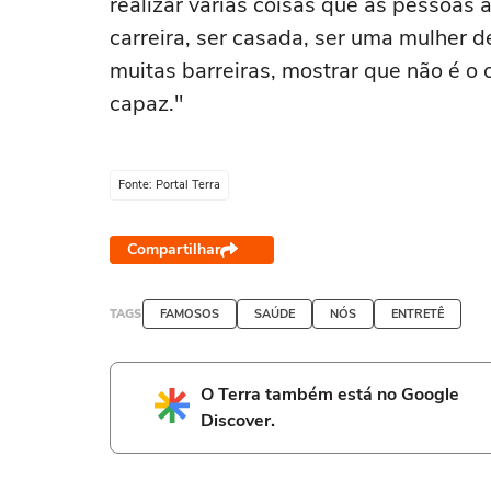
realizar várias coisas que as pessoas
carreira, ser casada, ser uma mulher 
muitas barreiras, mostrar que não é o 
capaz."
Fonte: Portal Terra
Compartilhar
TAGS
FAMOSOS
SAÚDE
NÓS
ENTRETÊ
O Terra também está no Google
Discover.