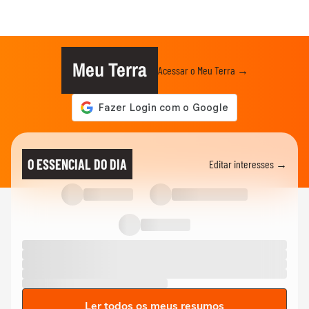
Meu Terra
Acessar o Meu Terra →
O ESSENCIAL DO DIA
Editar interesses →
Ler todos os meus resumos