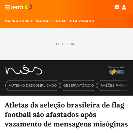
MAPA ASTRAL
TERRA MAIL
CENTRAL DO ASSINANTE
PUBLICIDADE
Oferecimento
AUTISMO DESCOMPLICADO
OBSERVATÓRIO G
RAZÕES PARA ACR
Atletas da seleção brasileira de flag
football são afastados após
vazamento de mensagens misóginas