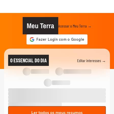
Meu Terra
Acessar o Meu Terra →
O ESSENCIAL DO DIA
Editar interesses →
Ler todos os meus resumos