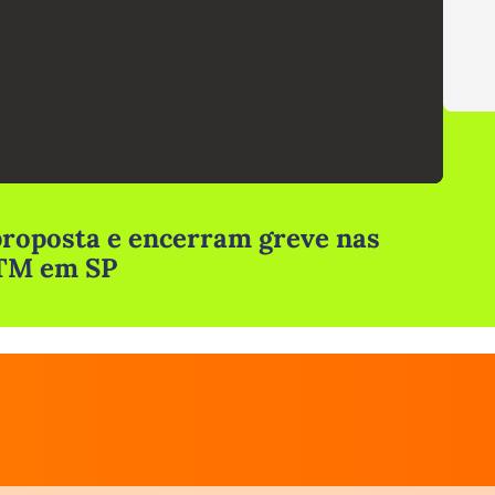
proposta e encerram greve nas
CPTM em SP