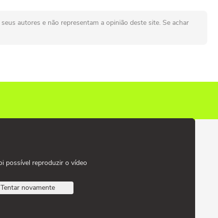
seus autores e não representam a opinião deste site. Se achar
oi possível reproduzir o vídeo
Tentar novamente