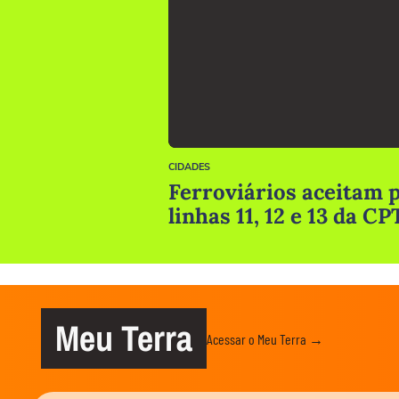
CIDADES
Ferroviários aceitam 
linhas 11, 12 e 13 da 
Meu Terra
Acessar o Meu Terra →