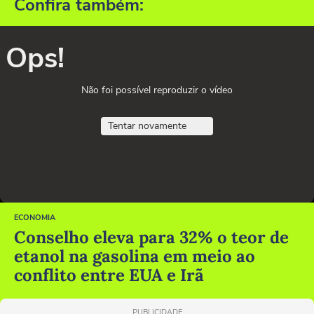
Confira também:
Ops!
Não foi possível reproduzir o vídeo
Tentar novamente
ECONOMIA
Conselho eleva para 32% o teor de
etanol na gasolina em meio ao
conflito entre EUA e Irã
PUBLICIDADE