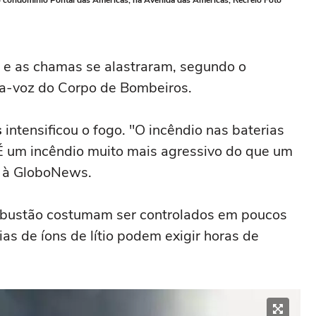
 condomínio Pontal das Américas, na Avenida das Américas, Recreio Foto
 e as chamas se alastraram, segundo o
ta-voz do Corpo de Bombeiros.
s
intensificou o fogo. "O incêndio nas baterias
. É um incêndio muito mais agressivo do que um
a à GloboNews.
mbustão costumam ser controlados em poucos
as de íons de lítio podem exigir horas de