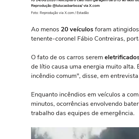
RJ 14/06/2026 Helicóptero caiu num garagem da BYD ao lado do
Reprodução @lulucasbarboza/ via X.com
Foto: Reprodução via X.com / Estadão
Ao menos
20 veículos
foram atingidos
tenente-coronel Fábio Contreiras, por
O fato de os carros serem
eletrificado
de lítio causa uma energia muito alta
incêndio comum", disse, em entrevist
Enquanto incêndios em veículos a co
minutos, ocorrências envolvendo bateri
trabalho das equipes de emergência.