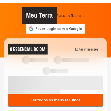
Meu Terra
Acessar o Meu Terra →
O ESSENCIAL DO DIA
Editar interesses →
Ler todos os meus resumos