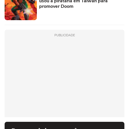
usou a pirataria em Taiwan para
promover Doom
PUBLICIDADE