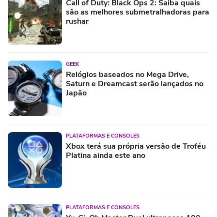
Call of Duty: Black Ops 2: Saiba quais
são as melhores submetralhadoras para
rushar
GEEK
Relógios baseados no Mega Drive,
Saturn e Dreamcast serão lançados no
Japão
PLATAFORMAS E CONSOLES
Xbox terá sua própria versão de Troféu
Platina ainda este ano
PLATAFORMAS E CONSOLES