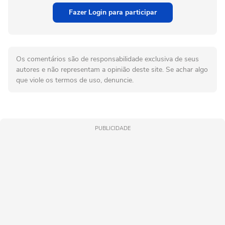
Fazer Login para participar
Os comentários são de responsabilidade exclusiva de seus
autores e não representam a opinião deste site. Se achar algo
que viole os termos de uso, denuncie.
PUBLICIDADE