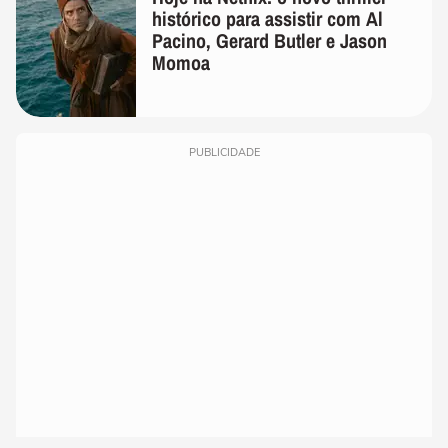
histórico para assistir com Al
Pacino, Gerard Butler e Jason
Momoa
PUBLICIDADE