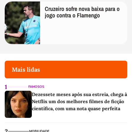
Cruzeiro sofre nova baixa para o
jogo contra o Flamengo
Mais lidas
1
FAMOSOS
Dezessete meses após sua estreia, chega à
Netflix um dos melhores filmes de ficção
científica, com uma nota quase perfeita
2
MOBILIDADE