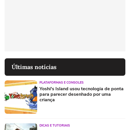
Últimas notícias
PLATAFORMAS E CONSOLES
Yoshi's Island usou tecnologia de ponta
para parecer desenhado por uma
criança
DICAS E TUTORIAIS