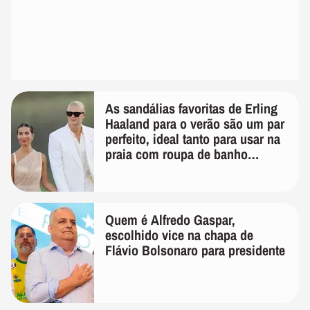
As sandálias favoritas de Erling
Haaland para o verão são um par
perfeito, ideal tanto para usar na
praia com roupa de banho
quanto em uma festa com terno
de linho
Quem é Alfredo Gaspar,
escolhido vice na chapa de
Flávio Bolsonaro para presidente