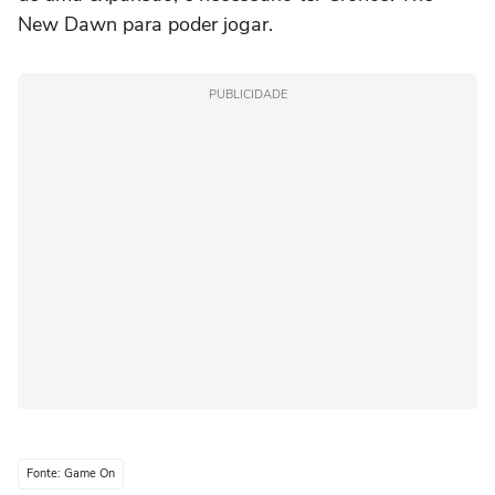
New Dawn para poder jogar.
PUBLICIDADE
Fonte: Game On