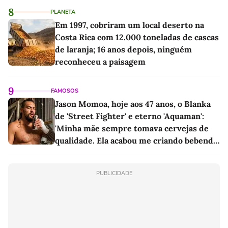
8
PLANETA
Em 1997, cobriram um local deserto na
Costa Rica com 12.000 toneladas de cascas
de laranja; 16 anos depois, ninguém
reconheceu a paisagem
9
FAMOSOS
Jason Momoa, hoje aos 47 anos, o Blanka
de 'Street Fighter' e eterno 'Aquaman':
'Minha mãe sempre tomava cervejas de
qualidade. Ela acabou me criando bebendo
as melhores'
PUBLICIDADE