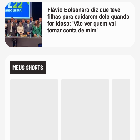
Flávio Bolsonaro diz que teve
filhas para cuidarem dele quando
for idoso: 'Vão ver quem vai
tomar conta de mim'
MEUS SHORTS