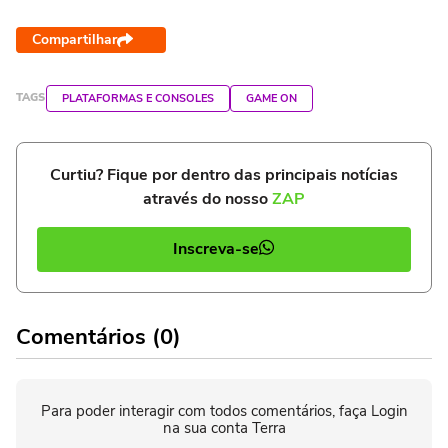
Compartilhar
TAGS
PLATAFORMAS E CONSOLES
GAME ON
Curtiu? Fique por dentro das principais notícias
através do nosso
ZAP
Inscreva-se
Comentários (0)
Para poder interagir com todos comentários, faça Login
na sua conta Terra