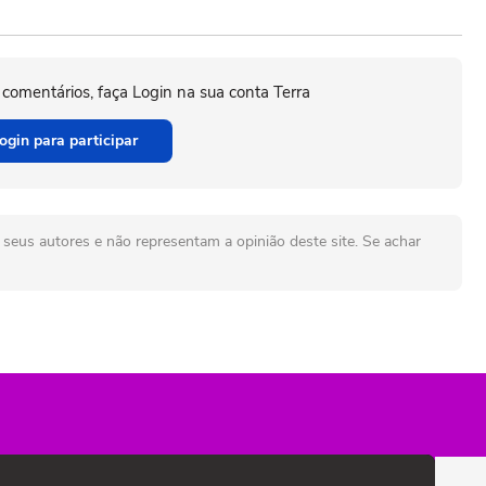
 comentários, faça Login na sua conta Terra
ogin para participar
seus autores e não representam a opinião deste site. Se achar