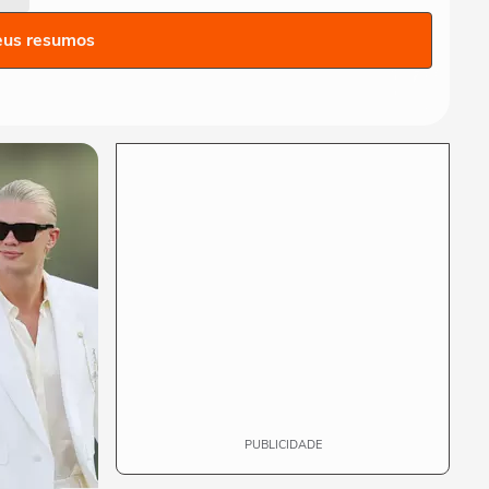
Baresi morre aos 66 anos
eus resumos
ESPORTES
Neymar é homenageado
pelo Santos com busto e
estátua em memorial:...
FUTEBOL
Uefa anuncia boicote à Copa
do Mundo e decisão pode
afetar Mundial...
VITÓRIA
Ouça áudio do VAR que
decidiu pela expulsão de
Cacá, do Vitória,...
PUBLICIDADE