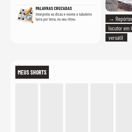
PALAVRAS CRUZADAS
Interprete as dicas e monte o tabuleiro
→ Repórter
letra por letra, no seu ritmo.
locutor em 
versátil
MEUS SHORTS