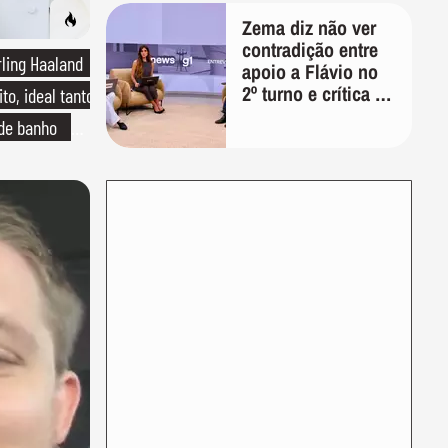
Zema diz não ver
contradição entre
rling Haaland
apoio a Flávio no
2º turno e crítica ao
to, ideal tanto
caso Master:
 de banho
'Prefiro votar em
um copo a votar no
o de linho
PT'