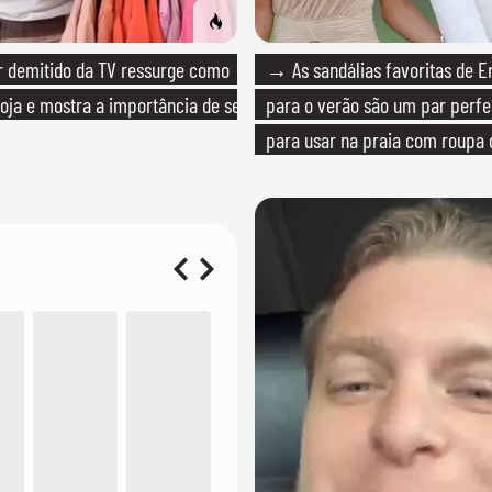
 demitido da TV ressurge como
→ As sandálias favoritas de E
loja e mostra a importância de ser
para o verão são um par perfei
para usar na praia com roupa
quanto em uma festa com tern