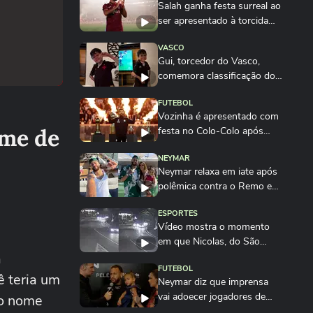
Salah ganha festa surreal ao
ser apresentado à torcida
do...
VASCO
Gui, torcedor do Vasco,
comemora classificação do
time na Copa do...
FUTEBOL
Vozinha é apresentado com
ome de
festa no Colo-Colo após
destaque na Copa...
NEYMAR
Neymar relaxa em iate após
polêmica contra o Remo e
ironiza:...
ESPORTES
Vídeo mostra o momento
em que Nicolas, do São
a
Paulo, atropela...
FUTEBOL
ê teria um
Neymar diz que imprensa
vai adoecer jogadores de
 o nome
futebol: ‘Se...