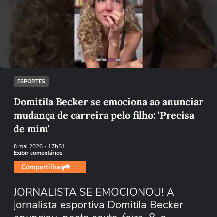
Não foi possível reproduzir o vídeo
Tentar novamente
ESPORTES
Domitila Becker se emociona ao anunciar
mudança de carreira pelo filho: 'Precisa
de mim'
8 mai 2026
- 17h54
Exibir comentários
Compartilhar
JORNALISTA SE EMOCIONOU! A
jornalista esportiva Domitila Becker