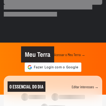
ESPORTES
Neymar desabafa após polêmica em
campo: 'Existe diferença entre...
00:50
ESPORTES
3 exercícios para substituir o
levantamento terra
00:24
ESPORTES
Você sabe quantas calorias tem em uma
coxinha de frango?
Meu Terra
Acessar o Meu Terra →
ESPORTES
Por que o corpo treme durante a prancha?
00:26
ESPORTES
Vídeo mostra o momento em que jogador
O ESSENCIAL DO DIA
Editar interesses →
do São Paulo atropela idoso...
ESPORTES
Vídeo mostra o momento em que Nicolas,