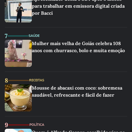
para trabalhar em emissora digital criada
por Bacci
7
SAÚDE
Mulher mais velha de Goiás celebra 108
anos com churrasco, bolo e muita emoção
8
RECEITAS
Mousse de abacaxi com coco: sobremesa
saudável, refrescante e fácil de fazer
9
POLÍTICA