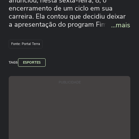
anunciou, nesta sexta-feira, 8, o
encerramento de um ciclo em sua
carreira. Ela contou que decidiu deixar
a apresentação do program Fim de
...mais
Papo, exibido pelo portal UOL, após as
partidas de futebol. Segundo Domitila,
Fonte: Portal Terra
a decisão foi tomada pensando em sua
relação com o filho, Lorenzo, de 1 ano.
TAGS
#shorts #terraesportes
ESPORTES
#domitilabecker #tv #futebol #shorts
PUBLICIDADE