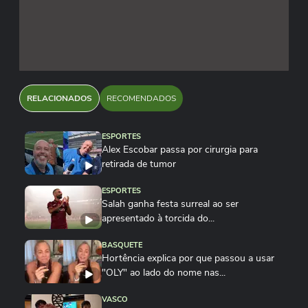
RELACIONADOS
RECOMENDADOS
ESPORTES
Alex Escobar passa por cirurgia para
retirada de tumor
ESPORTES
Salah ganha festa surreal ao ser
apresentado à torcida do...
BASQUETE
Hortência explica por que passou a usar
"OLY" ao lado do nome nas...
VASCO