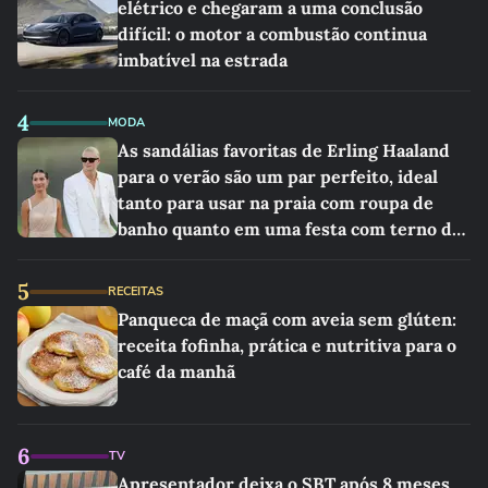
elétrico e chegaram a uma conclusão
difícil: o motor a combustão continua
imbatível na estrada
4
MODA
As sandálias favoritas de Erling Haaland
para o verão são um par perfeito, ideal
tanto para usar na praia com roupa de
banho quanto em uma festa com terno de
linho
5
RECEITAS
Panqueca de maçã com aveia sem glúten:
receita fofinha, prática e nutritiva para o
café da manhã
6
TV
Apresentador deixa o SBT após 8 meses