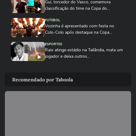
Gui, torcedor do Vasco, comemora
classificação do time na Copa do...
FUTEBOL
Vozinha é apresentado com festa no
Colo-Colo após destaque na Copa...
ESPORTES
Raio atinge estádio na Tailândia, mata um
jogador e deixa outros...
NEYMAR
Neymar relaxa em iate após polêmica
Recomendado por Taboola
contra o Remo e ironiza:...
ESPORTES
CBF divulga áudio do VAR sobre expulsão
polêmica de Marllon do Remo
NEYMAR
Neymar provoca confusão e é chamado
de 'vagabundo' por presidente...