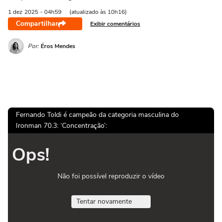
1 dez
2025
- 04h59
(atualizado às 10h16)
Compartilhar
Exibir comentários
Por:
Éros Mendes
Fernando Toldi é campeão da categoria masculina do
Ironman 70.3: ‘Concentração’:
Ops!
Não foi possível reproduzir o vídeo
Tentar novamente