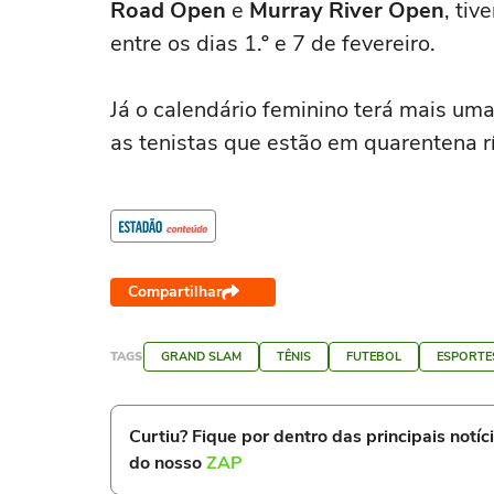
Road Open
e
Murray River Open
, ti
entre os dias 1.º e 7 de fevereiro.
Já o calendário feminino terá mais um
as tenistas que estão em quarentena r
Compartilhar
TAGS
GRAND SLAM
TÊNIS
FUTEBOL
ESPORTE
Curtiu? Fique por dentro das principais notíc
do nosso
ZAP