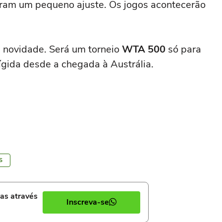
veram um pequeno ajuste. Os jogos acontecerão
a novidade. Será um torneio
WTA 500
só para
ígida desde a chegada à Austrália.
S
ias através
Inscreva-se