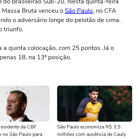
 do Brasileirão Sub-20. Nesta quinta-feira
 o Massa Bruta venceu o
São Paulo
, no CFA
ando o adversário longe do pelotão de cima.
 triunfo.
a a quinta colocação, com 25 pontos. Já o
apenas 18, na 13ª posição.
esidente da CBF
São Paulo economiza R$ 3,5
o no São Paulo para
milhões com ausência de Cauly