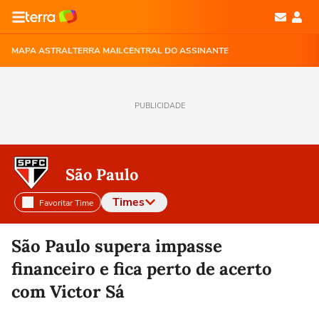
MAPA ASTRAL
TERRA MAIL
CENTRAL DO ASSINANTE
PUBLICIDADE
São Paulo
Times
Favoritar Time
Selecione o time para ver as notícias
São Paulo supera impasse
financeiro e fica perto de acerto
com Victor Sá