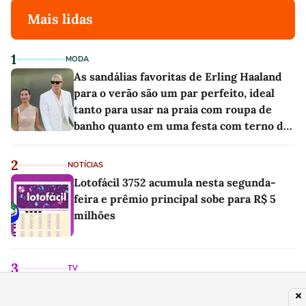
Mais lidas
1
MODA
As sandálias favoritas de Erling Haaland
para o verão são um par perfeito, ideal
tanto para usar na praia com roupa de
banho quanto em uma festa com terno de
linho
2
NOTÍCIAS
Lotofácil 3752 acumula nesta segunda-
feira e prêmio principal sobe para R$ 5
milhões
3
TV
Daniela Lima supera a GloboNews no
Ibope com frequência 1 ano após ser