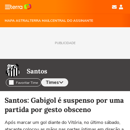
MAPA ASTRAL
TERRA MAIL
CENTRAL DO ASSINANTE
PUBLICIDADE
Santos
Times
Favoritar Time
Selecione o time para ver as notícias
Santos: Gabigol é suspenso por uma
partida por gesto obsceno
Após marcar um gol diante do Vitória, no último sábado,
atacante colocou as mãos nas partes íntimas em direção a