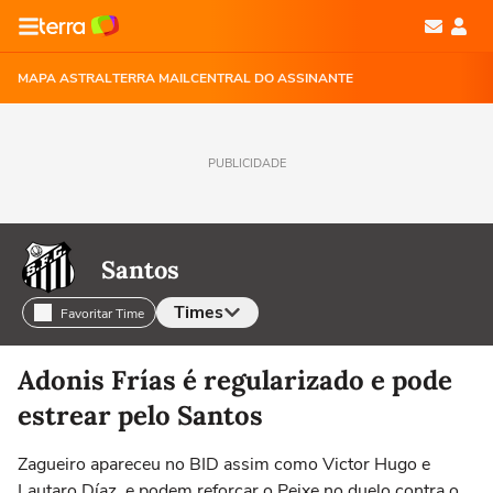
MAPA ASTRAL
TERRA MAIL
CENTRAL DO ASSINANTE
PUBLICIDADE
Santos
Times
Favoritar Time
Selecione o time para ver as notícias
Adonis Frías é regularizado e pode
estrear pelo Santos
Zagueiro apareceu no BID assim como Victor Hugo e
Lautaro Díaz, e podem reforçar o Peixe no duelo contra o