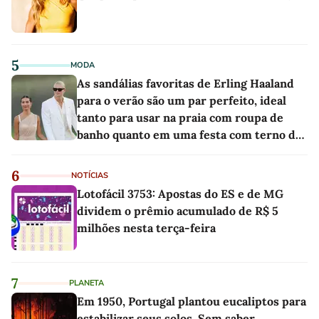
5
MODA
As sandálias favoritas de Erling Haaland
para o verão são um par perfeito, ideal
tanto para usar na praia com roupa de
banho quanto em uma festa com terno de
linho
6
NOTÍCIAS
Lotofácil 3753: Apostas do ES e de MG
dividem o prêmio acumulado de R$ 5
milhões nesta terça-feira
7
PLANETA
Em 1950, Portugal plantou eucaliptos para
estabilizar seus solos. Sem saber,