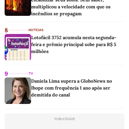
multiplicou a velocidade com que os
incêndios se propagam
8
NOTÍCIAS
Lotofácil 3752 acumula nesta segunda-
feira e prêmio principal sobe para R$ 5
milhões
9
TV
Daniela Lima supera a GloboNews no
Ibope com frequência 1 ano após ser
demitida do canal
PUBLICIDADE