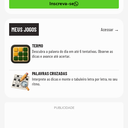
Inscreva-se
MEUS JOGOS
Acessar →
TERMO
Descubra a palavra do dia em até 6 tentativas. Observe as
dicas e avance até acertar.
PALAVRAS CRUZADAS
Interprete as dicas e monte o tabuleiro letra por letra, no seu
ritmo.
PUBLICIDADE