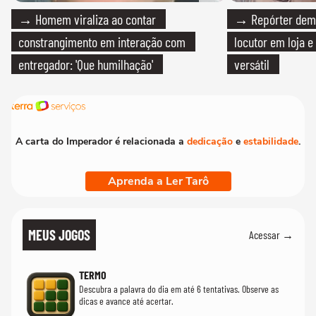
→ Homem viraliza ao contar
→ Repórter demi
constrangimento em interação com
locutor em loja e
entregador: 'Que humilhação'
versátil
A carta do Imperador é relacionada a
dedicação
e
estabilidade
.
Aprenda a Ler Tarô
MEUS JOGOS
Acessar →
TERMO
Descubra a palavra do dia em até 6 tentativas. Observe as
dicas e avance até acertar.