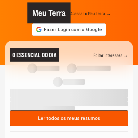
Meu Terra
Acessar o Meu Terra →
O ESSENCIAL DO DIA
Editar interesses →
Ler todos os meus resumos