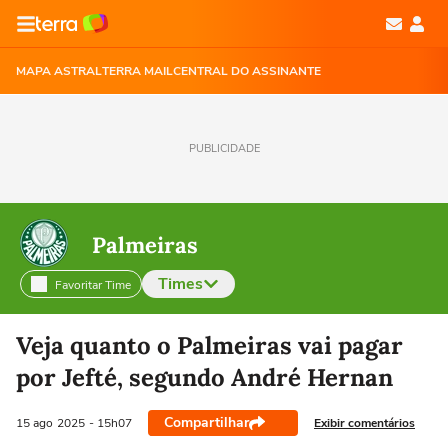
MAPA ASTRAL
TERRA MAIL
CENTRAL DO ASSINANTE
PUBLICIDADE
Palmeiras
Times
Favoritar Time
Selecione o time para ver as notícias
Veja quanto o Palmeiras vai pagar
por Jefté, segundo André Hernan
Compartilhar
Exibir comentários
15 ago
2025
- 15h07