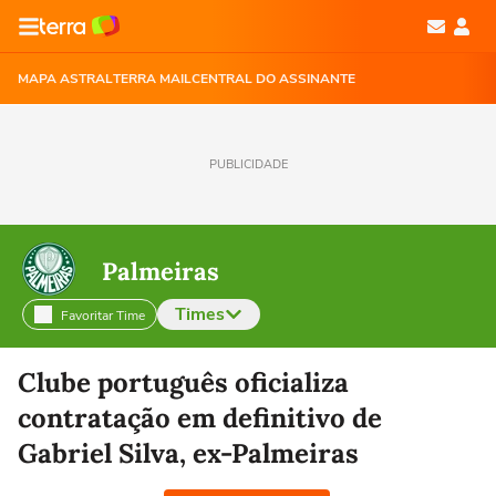
MAPA ASTRAL
TERRA MAIL
CENTRAL DO ASSINANTE
PUBLICIDADE
Palmeiras
Times
Favoritar Time
Selecione o time para ver as notícias
Clube português oficializa
contratação em definitivo de
Gabriel Silva, ex-Palmeiras