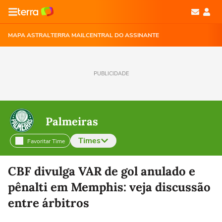
MAPA ASTRAL
TERRA MAIL
CENTRAL DO ASSINANTE
PUBLICIDADE
Palmeiras
Times
Favoritar Time
Selecione o time para ver as notícias
CBF divulga VAR de gol anulado e
pênalti em Memphis: veja discussão
entre árbitros