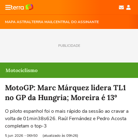
MAPA ASTRAL
TERRA MAIL
CENTRAL DO ASSINANTE
PUBLICIDADE
Motociclismo
MotoGP: Marc Márquez lidera TL1
no GP da Hungria; Moreira é 13º
O piloto espanhol foi o mais rápido da sessão ao cravar a
volta de 01min38s626. Raúl Fernández e Pedro Acosta
completam o top-3
5 jun
2026
- 06h50
(atualizado às 09h26)