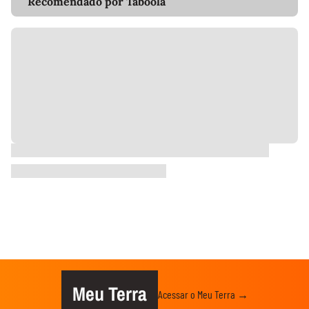
Recomendado por Taboola
Meu Terra
Acessar o Meu Terra →