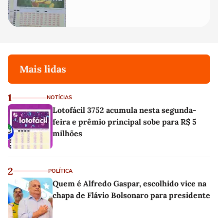
Mais lidas
1
NOTÍCIAS
Lotofácil 3752 acumula nesta segunda-
feira e prêmio principal sobe para R$ 5
milhões
2
POLÍTICA
Quem é Alfredo Gaspar, escolhido vice na
chapa de Flávio Bolsonaro para presidente