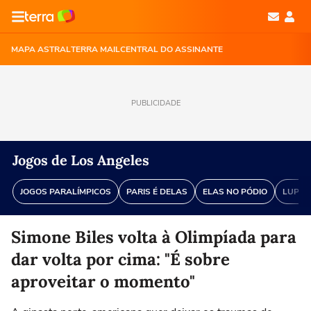
MAPA ASTRAL
TERRA MAIL
CENTRAL DO ASSINANTE
PUBLICIDADE
Jogos de Los Angeles
JOGOS PARALÍMPICOS
PARIS É DELAS
ELAS NO PÓDIO
LUPA 
Simone Biles volta à Olimpíada para
dar volta por cima: "É sobre
aproveitar o momento"