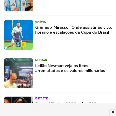
GRÊMIO
Grêmio x Mirassol: Onde assistir ao vivo,
horário e escalações da Copa do Brasil
NEYMAR
Leilão Neymar: veja os itens
arrematados e os valores milionários
ENTRETÊ
Festival Timbre 2026 reúne BK’,
AJULLIACOSTA e NandaTsunami em
encontro de diferentes gerações do rap