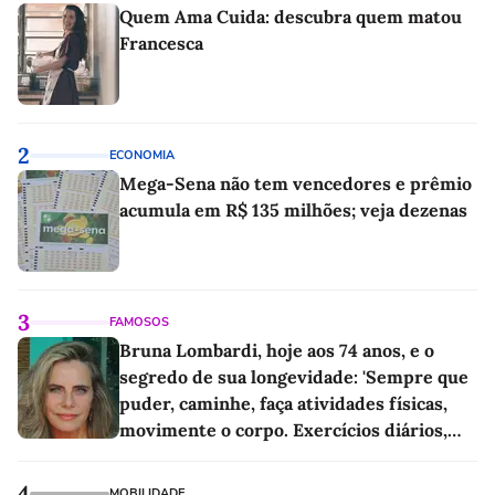
Quem Ama Cuida: descubra quem matou
Francesca
2
ECONOMIA
Mega-Sena não tem vencedores e prêmio
acumula em R$ 135 milhões; veja dezenas
3
FAMOSOS
Bruna Lombardi, hoje aos 74 anos, e o
segredo de sua longevidade: 'Sempre que
puder, caminhe, faça atividades físicas,
movimente o corpo. Exercícios diários,
mesmo pequenos, são libertadores'
4
MOBILIDADE