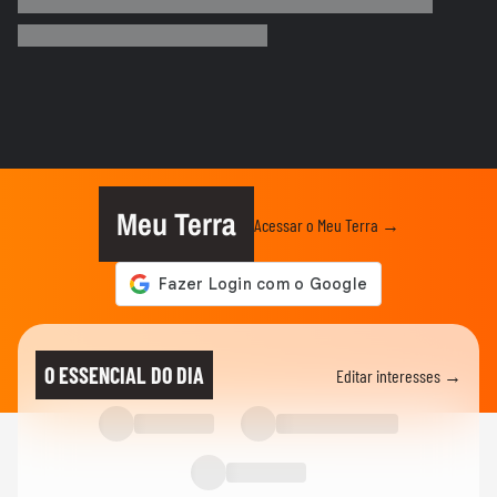
Vídeo mostra o momento em que Nicolas,
do São Paulo, atropela...
NEYMAR
Pai de Neymar prevê que craque ainda
terá mais filhos: ‘Isso não...
FUTEBOL
Neymar diz que imprensa vai adoecer
jogadores de futebol: ‘Se...
Meu Terra
Acessar o Meu Terra →
ESPORTES
Neymar pai diz que ficará 'muito triste'
quando jogador se...
ESPORTES
Davi Lucca diz que gostaria de ver
O ESSENCIAL DO DIA
Editar interesses →
Neymar jogar mais uma Copa do...
FUTEBOL
Jogador do PSG é flagrado dirigindo carro
milionário e acena para fãs