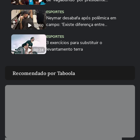
ESPORTES
Neymar desabafa após polêmica em
campo: 'Existe diferença entre...
00:50
ESPORTES
3 exercícios para substituir o
levantamento terra
00:24
ESPORTES
Você sabe quantas calorias tem em uma
Recomendado por Taboola
coxinha de frango?
ESPORTES
Por que o corpo treme durante a prancha?
00:26
ESPORTES
Vídeo mostra o momento em que jogador
do São Paulo atropela idoso...
ESPORTES