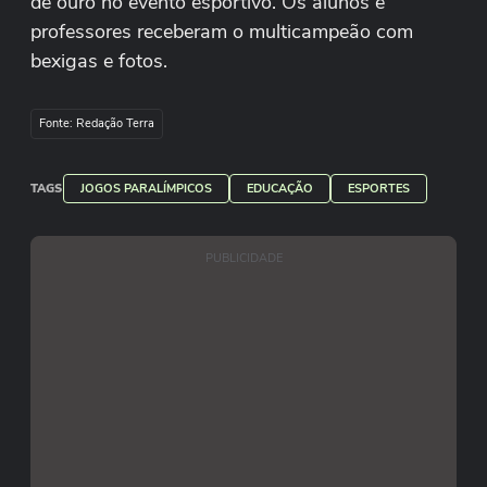
de ouro no evento esportivo. Os alunos e
professores receberam o multicampeão com
bexigas e fotos.
Reprodução/ uniacademiajf/ Instagram
Fonte: Redação Terra
TAGS
JOGOS PARALÍMPICOS
EDUCAÇÃO
ESPORTES
PUBLICIDADE