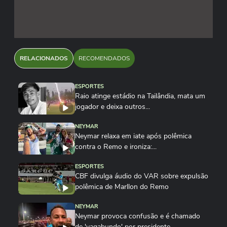
RELACIONADOS
RECOMENDADOS
ESPORTES
Raio atinge estádio na Tailândia, mata um
jogador e deixa outros...
NEYMAR
Neymar relaxa em iate após polêmica
contra o Remo e ironiza:...
ESPORTES
CBF divulga áudio do VAR sobre expulsão
polêmica de Marllon do Remo
NEYMAR
Neymar provoca confusão e é chamado
de 'vagabundo' por presidente...