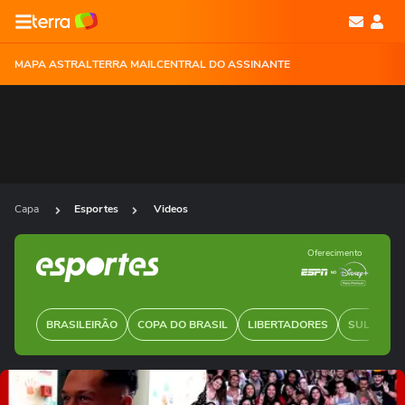
MAPA ASTRAL
TERRA MAIL
CENTRAL DO ASSINANTE
Capa
Esportes
Videos
Oferecimento
BRASILEIRÃO
COPA DO BRASIL
LIBERTADORES
SUL-AMER
Ops!